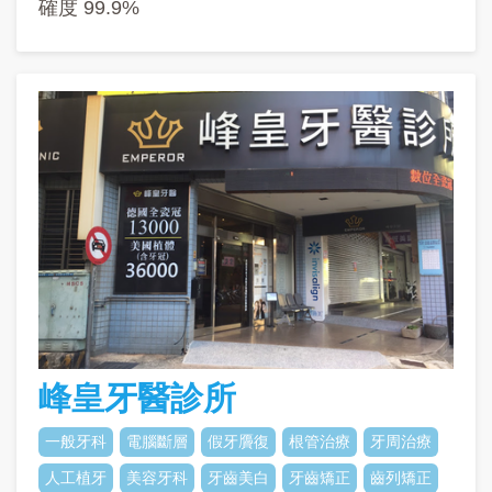
確度
99.9%
峰皇牙醫診所
一般牙科
電腦斷層
假牙贗復
根管治療
牙周治療
人工植牙
美容牙科
牙齒美白
牙齒矯正
齒列矯正