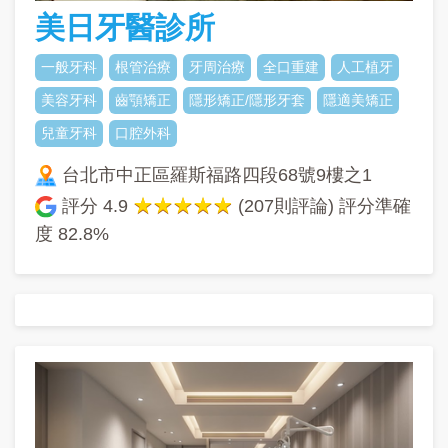
美日牙醫診所
一般牙科
根管治療
牙周治療
全口重建
人工植牙
美容牙科
齒顎矯正
隱形矯正/隱形牙套
隱適美矯正
兒童牙科
口腔外科
台北市中正區羅斯福路四段68號9樓之1
評分
4.9
(207則評論) 評分準確
度
82.8%