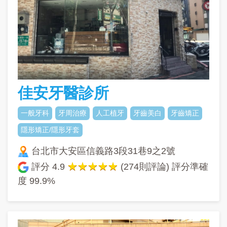
佳安牙醫診所
一般牙科
牙周治療
人工植牙
牙齒美白
牙齒矯正
隱形矯正/隱形牙套
台北市大安區信義路3段31巷9之2號
評分
4.9
(274則評論) 評分準確
度
99.9%