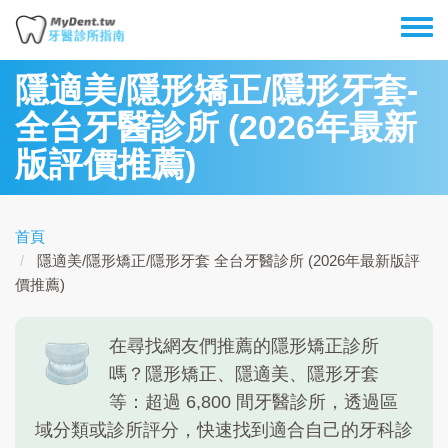
移
Toggl
至
menu
主
隱適美/隱形矯正/隱形牙套-
內
全台牙醫診所 (2026年最新
容
版評價推薦)
首頁
隱適美/隱形矯正/隱形牙套 全台牙醫診所 (2026年最新版評
價推薦)
在尋找網友們推薦的隱形矯正診所
嗎？隱形矯正、隱適美、隱形牙套
等：超過 6,800 間牙醫診所，透過區
域分類或診所評分，快速找到適合自己的牙科診