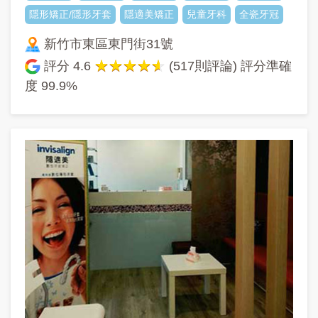
隱形矯正/隱形牙套
隱適美矯正
兒童牙科
全瓷牙冠
新竹市東區東門街31號
評分
4.6
(517則評論) 評分準確
度
99.9%