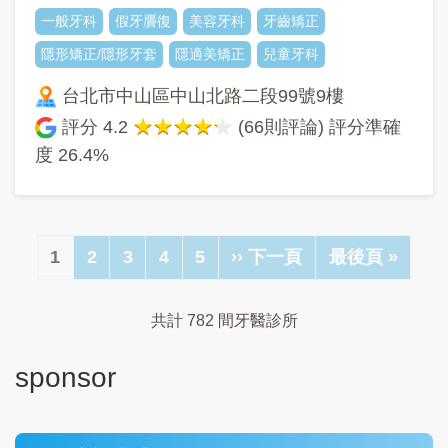
一般牙科
假牙贗復
美容牙科
牙齒矯正
隱形矯正/隱形牙套
隱適美矯正
兒童牙科
台北市中山區中山北路二段99號9樓
評分
4.2
(66則評論) 評分準確
度
26.4%
Pagination
目
1
Page
2
Page
3
Page
4
Page
5
下
›› 下一頁
Last
最後頁 »
前
一
page
頁
頁
共計 782 間牙醫診所
面
sponsor