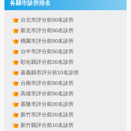
各縣市診所排名
台北市評分前50名診所
新北市評分前50名診所
桃園市評分前50名診所
台中市評分前50名診所
彰化縣評分前20名診所
嘉義縣市評分前10名診所
台南市評分前50名診所
高雄市評分前50名診所
基隆市評分前20名診所
新竹市評分前20名診所
新竹縣評分前10名診所