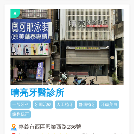
8
晴亮牙醫診所
一般牙科
牙周治療
人工植牙
舒眠植牙
牙齒美白
齒列矯正
嘉義市西區興業西路236號