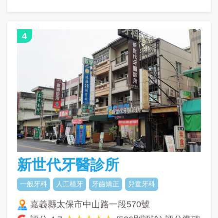
4
新世代牙醫診所
一般牙科
人工植牙
牙齒矯正
兒童牙科
嘉義縣太保市中山路一段570號