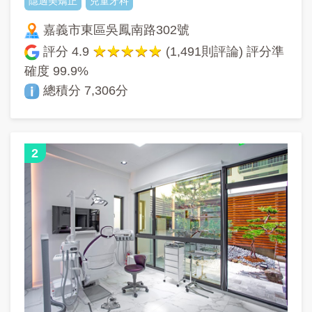
隱適美矯正
兒童牙科
嘉義市東區吳鳳南路302號
評分
4.9
(1,491則評論) 評分準
確度
99.9%
總積分 7,306分
2