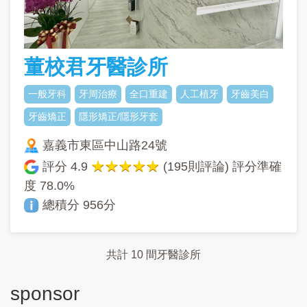
董校君牙醫診所
一般牙科
牙周治療
全口重建
人工植牙
牙齒美白
牙齒矯正
隱形矯正/隱形牙套
嘉義市東區中山路24號
評分
4.9
(195則評論) 評分準確
度
78.0%
總積分 956分
共計 10 間牙醫診所
sponsor