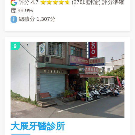
評分
4.7
(278則評論) 評分準確
度
99.9%
總積分 1,307分
9
大展牙醫診所