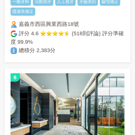
一般牙科
活動假牙
人工植牙
牙齒美白
齒顎矯正
隱適美矯正
嘉義市西區興業西路18號
評分
4.6
(518則評論) 評分準確
度
99.9%
總積分 2,383分
6