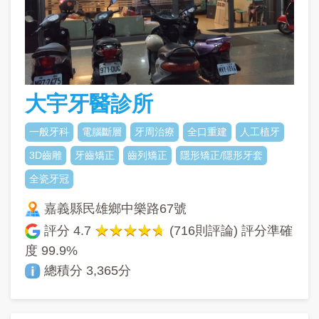
大宇牙醫診所
一般牙科
電腦斷層
牙周治療
全口重建
人工植牙
3D齒雕
牙齒矯正
齒列矯正
隱形矯正/隱形牙套
全瓷牙冠
嘉義縣民雄鄉中樂路67號
評分
4.7
(716則評論) 評分準確
度
99.9%
總積分 3,365分