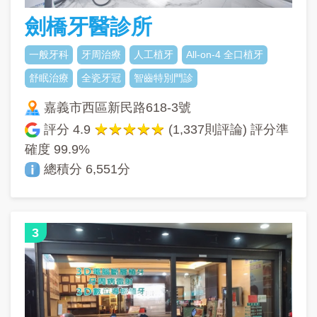
劍橋牙醫診所
一般牙科
牙周治療
人工植牙
All-on-4 全口植牙
舒眠治療
全瓷牙冠
智齒特別門診
嘉義市西區新民路618-3號
評分
4.9
(1,337則評論) 評分準
確度
99.9%
總積分 6,551分
3