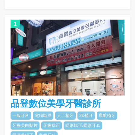
1
品登數位美學牙醫診所
一般牙科
電腦斷層
人工植牙
3D植牙
導航植牙
牙齒美白貼片
牙齒矯正
隱形矯正/隱形牙套