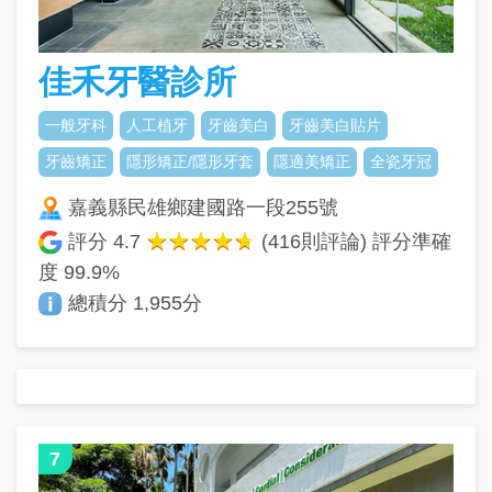
佳禾牙醫診所
一般牙科
人工植牙
牙齒美白
牙齒美白貼片
牙齒矯正
隱形矯正/隱形牙套
隱適美矯正
全瓷牙冠
嘉義縣民雄鄉建國路一段255號
評分
4.7
(416則評論) 評分準確
度
99.9%
總積分 1,955分
7