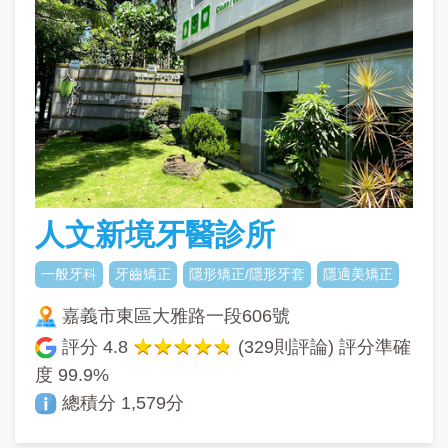
人文新境牙醫診所
一般牙科
牙齒矯正
隱形矯正/隱形牙套
隱適美矯正
嘉義市東區大雅路一段606號
評分
4.8
(329則評論) 評分準確
度
99.9%
總積分 1,579分