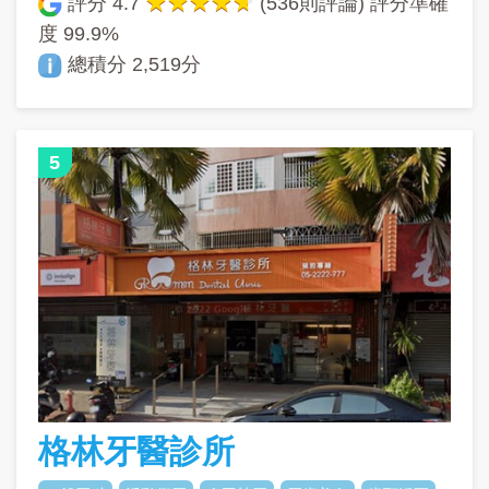
評分
4.7
(536則評論) 評分準確
度
99.9%
總積分 2,519分
5
格林牙醫診所