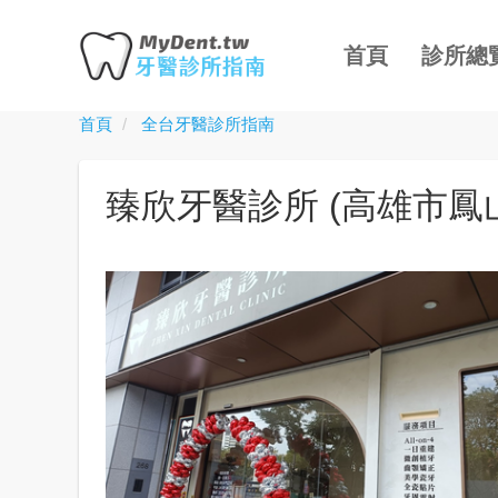
主
移
導
至
首頁
診所總
覽
主
內
首頁
全台牙醫診所指南
Toggle
容
menu
臻欣牙醫診所 (高雄市鳳