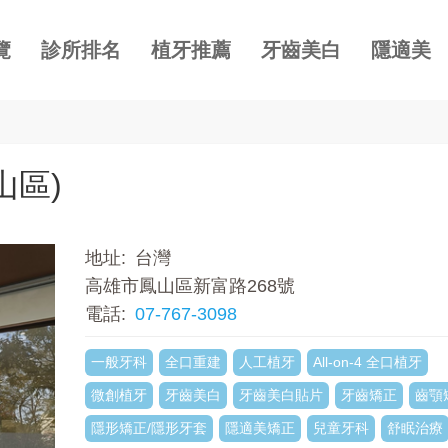
覽
診所排名
植牙推薦
牙齒美白
隱適美
山區)
地址
台灣
高雄市鳳山區新富路268號
電話
07-767-3098
一般牙科
全口重建
人工植牙
All-on-4 全口植牙
微創植牙
牙齒美白
牙齒美白貼片
牙齒矯正
齒顎
隱形矯正/隱形牙套
隱適美矯正
兒童牙科
舒眠治療