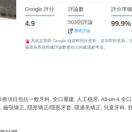
Google 評分
評論數
評分準
503則評論
4.9
99.9%
瀏覽評論
系統定期與 Google 做資料同步更新，並非即時更新；
確度為系統根據評論數量給出的建議參考值。
診療項目包括
一般牙科
,
全口重建
,
人工植牙
,
All-on-4 
正
,
齒顎矯正
,
隱形矯正/隱形牙套
,
隱適美矯正
,
兒童牙科
,