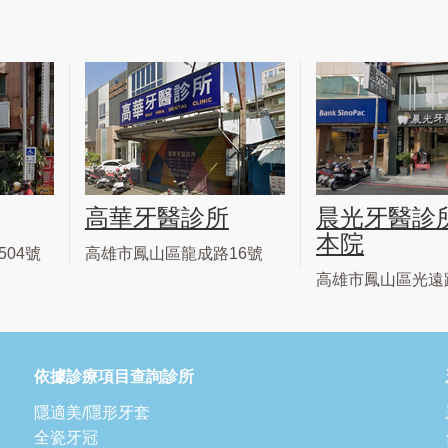
高華牙醫診所
晨光牙醫診
本院
04號
高雄市鳳山區龍成路16號
高雄市鳳山區光遠路
依據診療項目查詢診所
隱適美/隱形牙套
全瓷牙冠