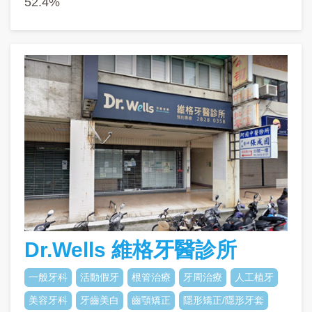
52.4%
Dr.Wells 維格牙醫診所
一般牙科
活動假牙
根管治療
牙周治療
人工植牙
美容牙科
牙齒美白
齒顎矯正
隱形矯正/隱形牙套