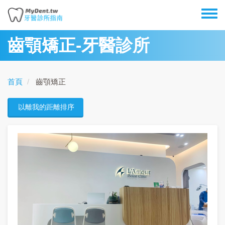
移
Toggl
至
menu
主
齒顎矯正-牙醫診所
內
容
首頁
齒顎矯正
以離我的距離排序