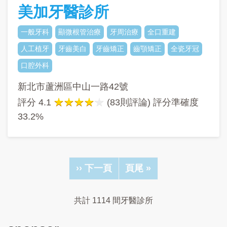
美加牙醫診所
一般牙科
顯微根管治療
牙周治療
全口重建
人工植牙
牙齒美白
牙齒矯正
齒顎矯正
全瓷牙冠
口腔外科
新北市蘆洲區中山一路42號
評分
4.1
(83則評論) 評分準確度
33.2%
Pagination
下
›› 下一頁
Last
頁尾 »
一
page
頁
共計 1114 間牙醫診所