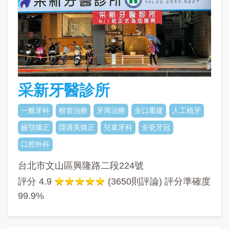
采新牙醫診所
一般牙科
根管治療
牙周治療
全口重建
人工植牙
齒顎矯正
隱適美矯正
兒童牙科
全瓷牙冠
口腔外科
台北市文山區興隆路二段224號
評分
4.9
(3650則評論) 評分準確度
99.9%