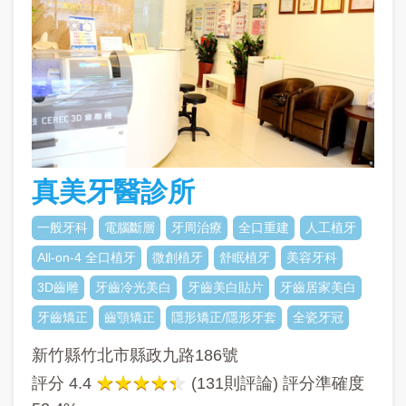
真美牙醫診所
一般牙科
電腦斷層
牙周治療
全口重建
人工植牙
All-on-4 全口植牙
微創植牙
舒眠植牙
美容牙科
3D齒雕
牙齒冷光美白
牙齒美白貼片
牙齒居家美白
牙齒矯正
齒顎矯正
隱形矯正/隱形牙套
全瓷牙冠
新竹縣竹北市縣政九路186號
評分
4.4
(131則評論) 評分準確度