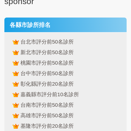
sponsor
各縣市診所排名
台北市評分前50名診所
新北市評分前50名診所
桃園市評分前50名診所
台中市評分前50名診所
彰化縣評分前20名診所
嘉義縣市評分前10名診所
台南市評分前50名診所
高雄市評分前50名診所
基隆市評分前20名診所