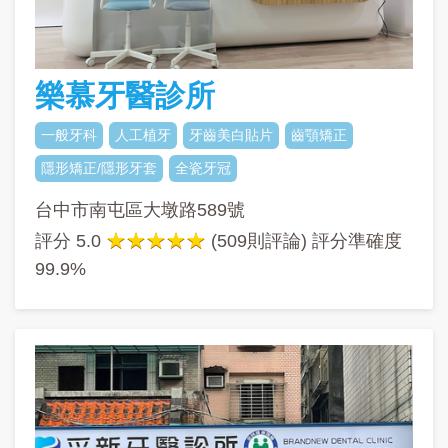
樂慕牙醫診所
一般牙科
人工植牙
牙齒美白貼片
齒顎矯正
隱形矯正/隱形牙套
全瓷牙冠
台中市南屯區大墩路589號
評分
5.0
(509則評論) 評分準確度
99.9%