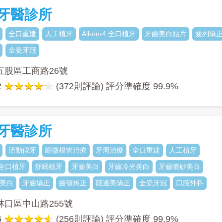
牙醫診所
全口重建
人工植牙
All-on-4 全口植牙
牙齒美白貼片
齒列矯
全瓷牙冠
五股區工商路26號
2
(372則評論) 評分準確度
99.9%
牙醫診所
活動假牙
顯微根管治療
牙周治療
全口重建
人工植牙
-4 全口植牙
舒眠植牙
牙齒美白
牙齒冷光美白
牙齒噴砂美白
美白
牙齒矯正
齒顎矯正
隱適美矯正
全瓷牙冠
口腔外科
林口區中山路255號
6
(256則評論) 評分準確度
99.9%