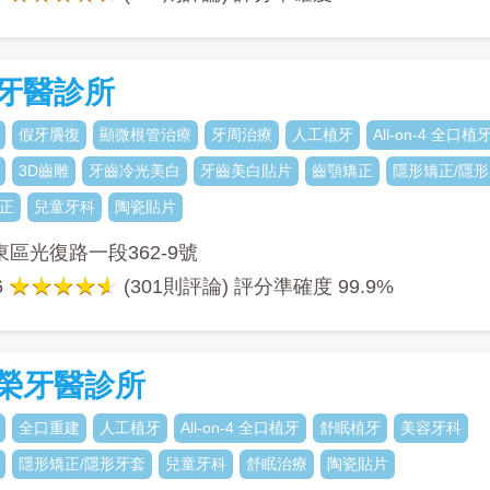
牙醫診所
假牙贗復
顯微根管治療
牙周治療
人工植牙
All-on-4 全口植
3D齒雕
牙齒冷光美白
牙齒美白貼片
齒顎矯正
隱形矯正/隱
正
兒童牙科
陶瓷貼片
區光復路一段362-9號
6
(301則評論) 評分準確度
99.9%
榮牙醫診所
全口重建
人工植牙
All-on-4 全口植牙
舒眠植牙
美容牙科
隱形矯正/隱形牙套
兒童牙科
舒眠治療
陶瓷貼片