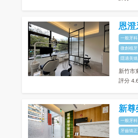
恩澄
一般牙科
微創植牙
隱適美矯
新竹市東
評分
4.
新尊
一般牙科
牙齒矯正