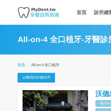
主
移
導
至
首頁
診所總
覽
主
內
Toggle
容
menu
All-on-4 全口植牙-牙醫診
首頁
All-on-4 全口植牙
以離我的距離排序
沃德
一般牙科