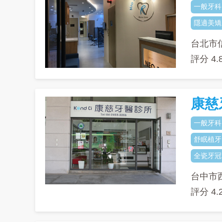
一般牙科
隱適美矯
台北市
評分
4.
康慈
一般牙科
舒眠植牙
全瓷牙冠
台中市
評分
4.