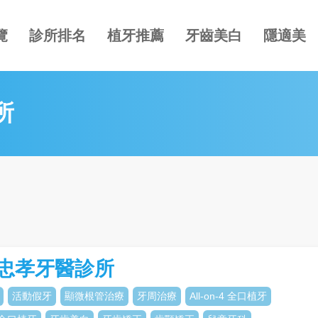
覽
診所排名
植牙推薦
牙齒美白
隱適美
所
忠孝牙醫診所
活動假牙
顯微根管治療
牙周治療
All-on-4 全口植牙