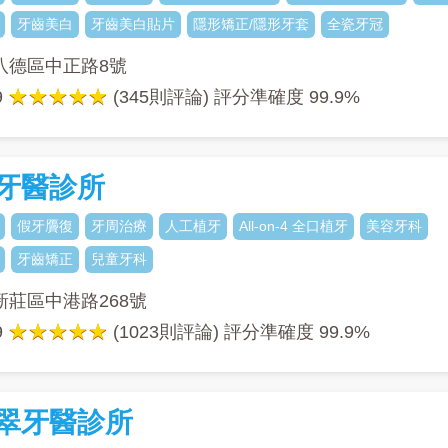
牙齒美白
牙齒美白貼片
隱形矯正/隱形牙套
全瓷牙冠
八德區中正路8號
9
(345則評論) 評分準確度
99.9%
牙醫診所
假牙贗復
牙周治療
人工植牙
All-on-4 全口植牙
美容牙科
牙齒矯正
兒童牙科
新莊區中港路268號
9
(1023則評論) 評分準確度
99.9%
翠牙醫診所