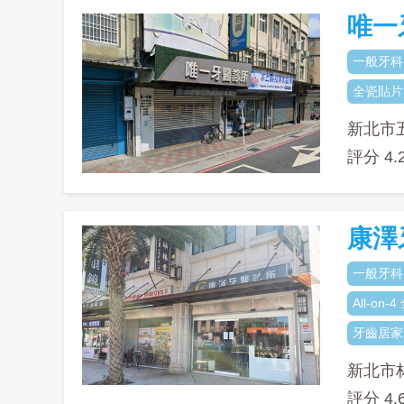
唯一
一般牙科
全瓷貼片
新北市
評分
4.
康澤
一般牙科
All-on
牙齒居家
新北市
評分
4.