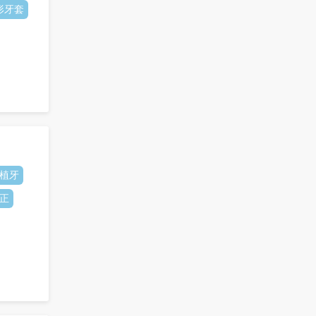
形牙套
全口植牙
正