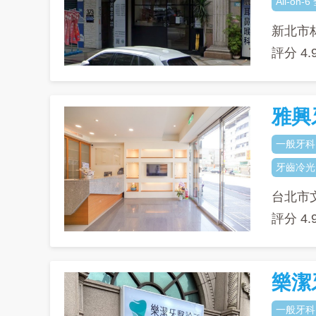
All-on
新北市
評分
4.
雅興
一般牙科
牙齒冷光
台北市
評分
4.
樂潔
一般牙科