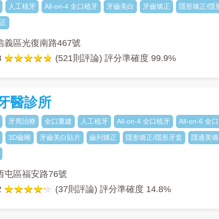
人工植牙
All-on-4 全口植牙
牙齒美白
牙齒矯正
隱形矯正/隱
正
信義區光復南路467號
8
(521則評論) 評分準確度
99.9%
牙醫診所
牙周治療
全口重建
人工植牙
All-on-4 全口植牙
All-on-6 
3D齒雕
牙齒美白貼片
齒列矯正
隱形矯正/隱形牙套
隱適美矯
西屯區福安路76號
2
(37則評論) 評分準確度
14.8%