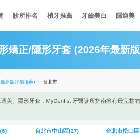
覽
診所排名
植牙推薦
牙齒美白
隱適美
矯正/隱形牙套 (2026年最新
6年最新版評價推薦)
台北市
、隱形牙套，MyDentist 牙醫診所指南擁有最完整
6)
台北市中山區(27)
台北市松山區(