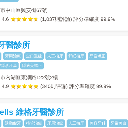
市中山區興安街67號
分
4.6
(1,037則評論) 評分準確度
99.9%
牙醫診所
牙周治療
全口重建
人工植牙
舒眠植牙
牙齒矯正
/隱形牙套
隱適美矯正
市內湖區東湖路122號2樓
分
4.9
(340則評論) 評分準確度
99.9%
Wells 維格牙醫診所
活動假牙
根管治療
牙周治療
人工植牙
美容牙科
牙齒美白