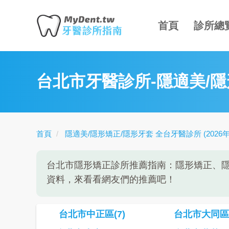
主
移
導
至
首頁
診所總
覽
主
內
Toggle
容
menu
台北市牙醫診所-隱適美/隱形
首頁
隱適美/隱形矯正/隱形牙套 全台牙醫診所 (202
台北市隱形矯正診所推薦指南：隱形矯正、隱適美
資料，來看看網友們的推薦吧！
台北市中正區(7)
台北市大同區(