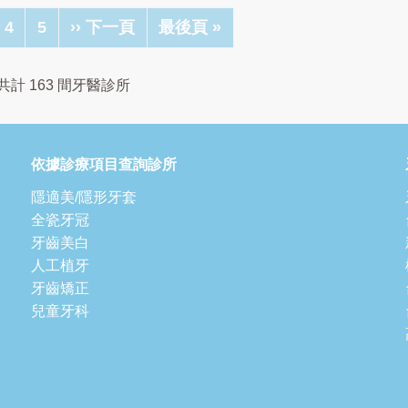
ge
Page
4
Page
5
下
›› 下一頁
Last
最後頁 »
一
page
頁
共計 163 間牙醫診所
依據診療項目查詢診所
隱適美/隱形牙套
全瓷牙冠
牙齒美白
人工植牙
牙齒矯正
兒童牙科