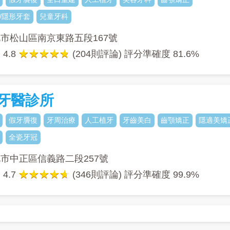
/隱形牙套
兒童牙科
市松山區南京東路五段167號
分
4.8
(204則評論) 評分準確度
81.6%
牙醫診所
假牙贗復
牙周治療
人工植牙
牙齒美白
齒顎矯正
隱適美矯
全瓷牙冠
市中正區信義路二段257號
分
4.7
(346則評論) 評分準確度
99.9%