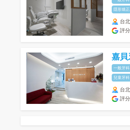
隱形矯正
台北
評
嘉貝
一般牙科
兒童牙科
台北
評