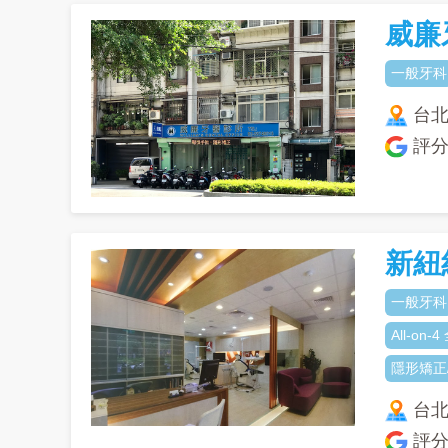
威廉
一般牙科
台北
評
新紐
一般牙科
All-on
隱形矯正
台北
評