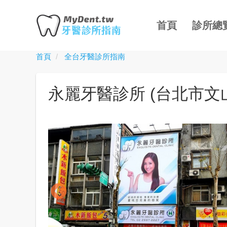
主
移
導
至
首頁
診所總
覽
主
內
首頁
全台牙醫診所指南
Toggle
容
menu
永麗牙醫診所 (台北市文