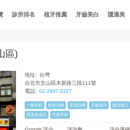
覽
診所排名
植牙推薦
牙齒美白
隱適美
山區)
地址
台灣
台北市文山區木新路三段111號
電話
02-2937-2227
一般牙科
根管治療
牙周治療
牙齒美白
齒顎矯正
隱適美矯正
兒童牙科
Google 評分
評論數
評分準