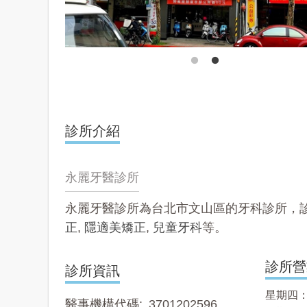
診所介紹
永麗牙醫診所
永麗牙醫診所為台北市文山區的牙科診所，
正
,
隱適美矯正
,
兒童牙科
等。
診所營
診所資訊
星期四： 09
醫事機構代碼
3701202596