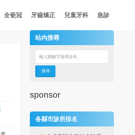
全瓷冠
牙齒矯正
兒童牙科
急診
站內搜尋
搜尋
sponsor
各縣市診所排名
確度