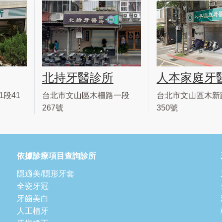
北持牙醫診所
人本家庭牙
段41
台北市文山區木柵路一段
台北市文山區木新
267號
350號
依據診療項目查詢診所
隱適美/隱形牙套
全瓷牙冠
牙齒美白
人工植牙