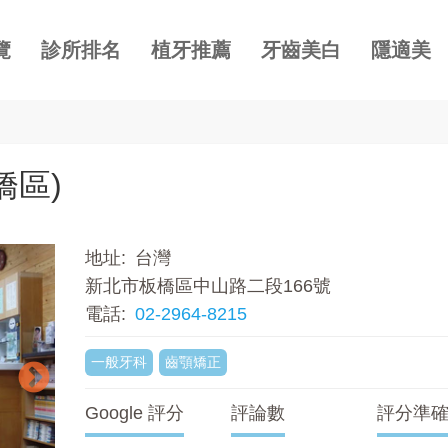
覽
診所排名
植牙推薦
牙齒美白
隱適美
橋區)
地址
台灣
新北市板橋區中山路二段166號
電話
02-2964-8215
一般牙科
齒顎矯正
Google 評分
評論數
評分準