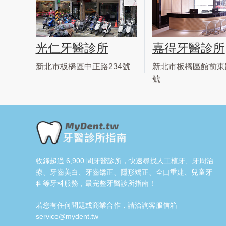
光仁牙醫診所
嘉得牙醫診所
新北市板橋區中正路234號
新北市板橋區館前東路
號
收錄超過 6,900 間牙醫診所，快速尋找人工植牙、牙周治
療、牙齒美白、牙齒矯正、隱形矯正、全口重建、兒童牙
科等牙科服務，最完整牙醫診所指南！
若您有任何問題或商業合作，請洽詢客服信箱
service@mydent.tw