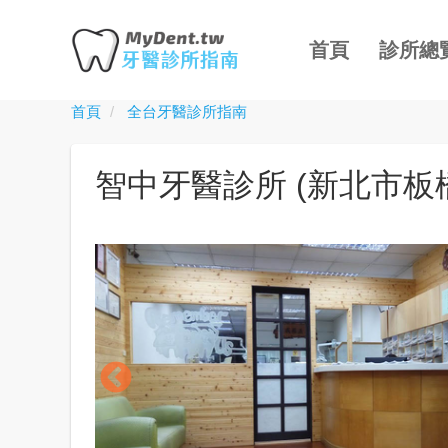
主
移
導
至
首頁
診所總
覽
主
內
首頁
全台牙醫診所指南
Toggle
容
menu
智中牙醫診所 (新北市板