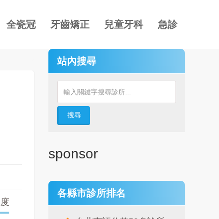
全瓷冠
牙齒矯正
兒童牙科
急診
站內搜尋
搜尋
sponsor
各縣市診所排名
確度