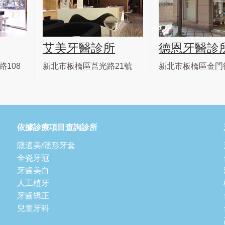
艾美牙醫診所
德恩牙醫診
108
新北市板橋區莒光路21號
新北市板橋區金門
依據診療項目查詢診所
隱適美/隱形牙套
全瓷牙冠
牙齒美白
人工植牙
牙齒矯正
兒童牙科