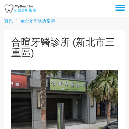
移
Toggl
至
menu
主
首頁
全台牙醫診所指南
內
容
合暄牙醫診所 (新北市三
重區)