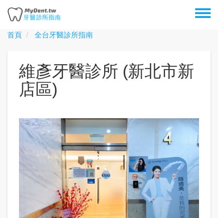
移
Toggl
至
menu
主
首頁
全台牙醫診所指南
內
容
維彥牙醫診所 (新北市新
店區)