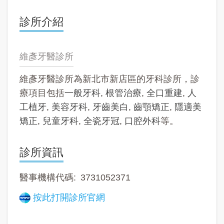
診所介紹
維彥牙醫診所
維彥牙醫診所為新北市新店區的牙科診所，診
療項目包括
一般牙科
,
根管治療
,
全口重建
,
人
工植牙
,
美容牙科
,
牙齒美白
,
齒顎矯正
,
隱適美
矯正
,
兒童牙科
,
全瓷牙冠
,
口腔外科
等。
診所資訊
醫事機構代碼
3731052371
按此打開診所官網