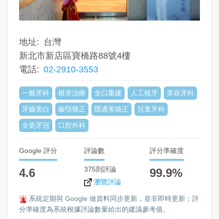
地址
台灣
新北市新店區寶橋路88號4樓
電話
02-2910-3553
一般牙科
根管治療
全口重建
人工植牙
美容牙科
牙齒美白
齒顎矯正
隱適美矯正
兒童牙科
全瓷牙冠
口腔外科
Google 評分
評論數
評分準確度
375則評論
4.6
99.9%
瀏覽評論
系統定期與 Google 做資料同步更新，並非即時更新；評
分準確度為系統根據評論數量給出的建議參考值。