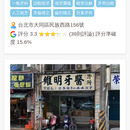
一般牙科
活動假牙
假牙贗復
根管治療
牙周治療
人工植牙
牙齒矯正
齒列矯正
兒童牙科
台北市大同區民族西路156號
評分
3.3
(39則評論) 評分準確
度
15.6%