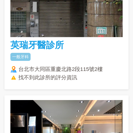
英瑞牙醫診所
一般牙科
台北市大同區重慶北路2段115號2樓
找不到此診所的評分資訊