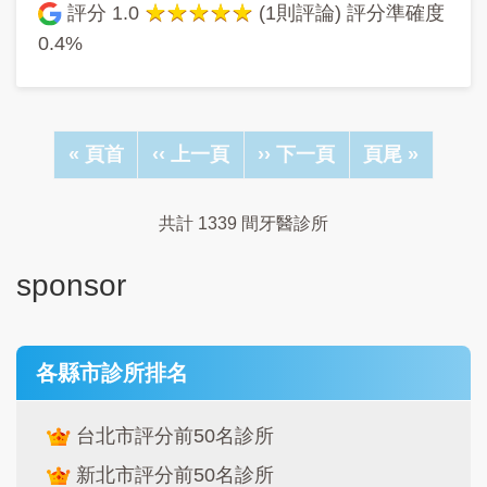
評分
1.0
(1則評論) 評分準確度
0.4%
Pagination
First
« 頁首
Previous
‹‹ 上一頁
下
›› 下一頁
Last
頁尾 »
page
page
一
page
頁
共計 1339 間牙醫診所
sponsor
各縣市診所排名
台北市評分前50名診所
新北市評分前50名診所