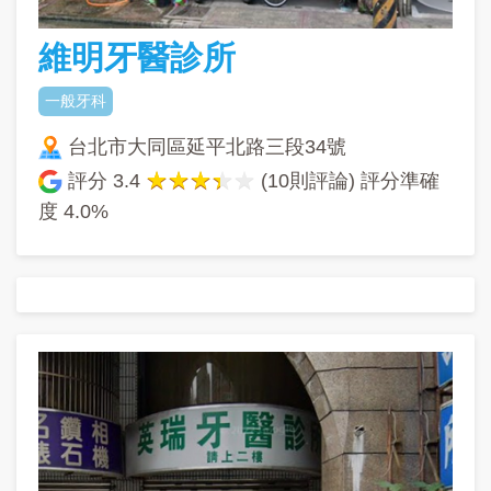
維明牙醫診所
一般牙科
台北市大同區延平北路三段34號
評分
3.4
(10則評論) 評分準確
度
4.0%