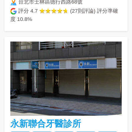
台北市士林區德行西路68號
評分
4.7
(27則評論) 評分準確
度
10.8%
永新聯合牙醫診所