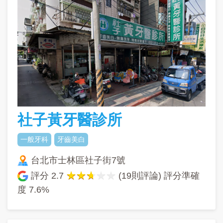
社子黃牙醫診所
一般牙科
牙齒美白
台北市士林區社子街7號
評分
2.7
(19則評論) 評分準確
度
7.6%