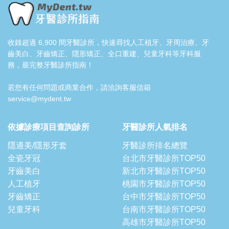
收錄超過 6,900 間牙醫診所，快速尋找人工植牙、牙周治療、牙
齒美白、牙齒矯正、隱形矯正、全口重建、兒童牙科等牙科服
務，最完整牙醫診所指南！
若您有任何問題或商業合作，請洽詢客服信箱
service@mydent.tw
依據診療項目查詢診所
牙醫診所人氣排名
隱適美/隱形牙套
牙醫診所排名總覽
全瓷牙冠
台北市牙醫診所TOP50
牙齒美白
新北市牙醫診所TOP50
人工植牙
桃園市牙醫診所TOP50
牙齒矯正
台中市牙醫診所TOP50
兒童牙科
台南市牙醫診所TOP50
高雄市牙醫診所TOP50