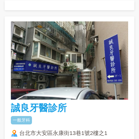
誠良牙醫診所
一般牙科
台北市大安區永康街13巷1號2樓之1