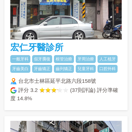
宏仁牙醫診所
一般牙科
假牙贗復
根管治療
牙周治療
人工植牙
牙齒美白
牙齒矯正
齒列矯正
兒童牙科
口腔外科
台北市士林區延平北路六段158號
評分
3.2
(37則評論) 評分準確
度
14.8%