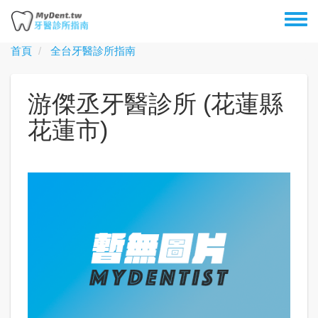
移
Toggl
至
menu
主
首頁
全台牙醫診所指南
內
容
游傑丞牙醫診所 (花蓮縣
花蓮市)