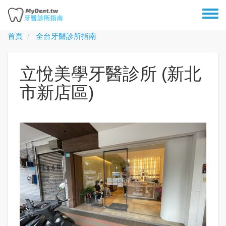
移
Toggl
至
menu
主
首頁
全台牙醫診所指南
內
容
立悅美學牙醫診所 (新北
市新店區)