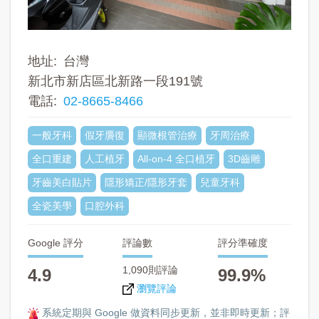
地址
台灣
新北市新店區北新路一段191號
電話
02-8665-8466
一般牙科
假牙贗復
顯微根管治療
牙周治療
全口重建
人工植牙
All-on-4 全口植牙
3D齒雕
牙齒美白貼片
隱形矯正/隱形牙套
兒童牙科
全瓷美學
口腔外科
Google 評分
評論數
評分準確度
1,090則評論
4.9
99.9%
瀏覽評論
系統定期與 Google 做資料同步更新，並非即時更新；評