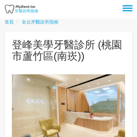
移
Toggl
至
menu
主
首頁
全台牙醫診所指南
內
容
登峰美學牙醫診所 (桃園
市蘆竹區(南崁))