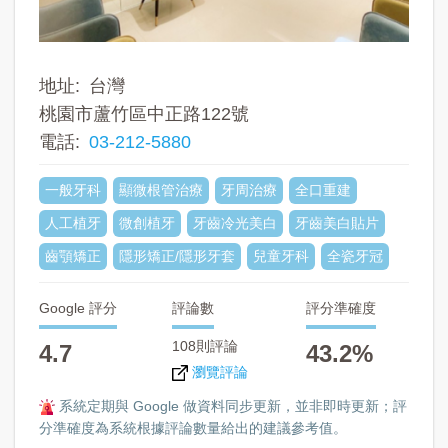
地址
台灣
桃園市蘆竹區中正路122號
電話
03-212-5880
一般牙科
顯微根管治療
牙周治療
全口重建
人工植牙
微創植牙
牙齒冷光美白
牙齒美白貼片
齒顎矯正
隱形矯正/隱形牙套
兒童牙科
全瓷牙冠
Google 評分
評論數
評分準確度
108則評論
4.7
43.2%
瀏覽評論
系統定期與 Google 做資料同步更新，並非即時更新；評
分準確度為系統根據評論數量給出的建議參考值。