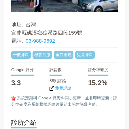
地址
台灣
宜蘭縣礁溪鄉礁溪路四段159號
電話
03-988-9692
一般牙科
根管治療
全口重建
兒童牙科
Google 評分
評論數
評分準確度
38則評論
3.3
15.2%
瀏覽評論
系統定期與 Google 做資料同步更新，並非即時更新；評
分準確度為系統根據評論數量給出的建議參考值。
診所介紹