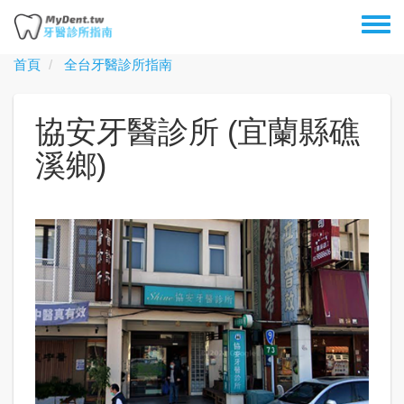
移
Toggl
至
menu
主
首頁
全台牙醫診所指南
內
容
協安牙醫診所 (宜蘭縣礁
溪鄉)