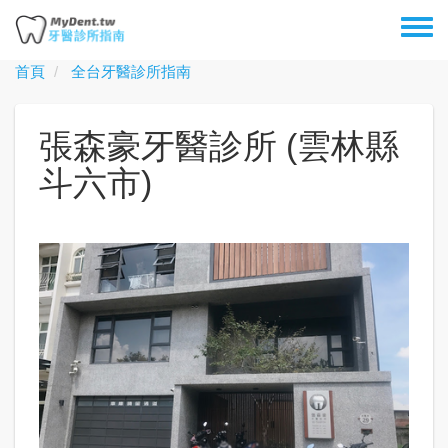
移
Toggl
至
menu
主
首頁
全台牙醫診所指南
內
容
張森豪牙醫診所 (雲林縣
斗六市)