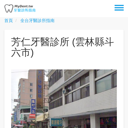
移
Toggl
至
menu
主
首頁
全台牙醫診所指南
內
容
芳仁牙醫診所 (雲林縣斗
六市)