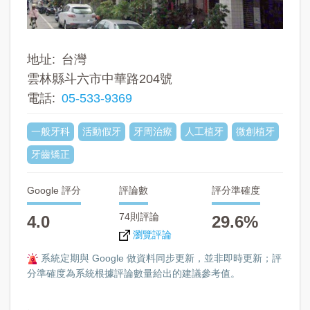
地址
台灣
雲林縣斗六市中華路204號
電話
05-533-9369
一般牙科
活動假牙
牙周治療
人工植牙
微創植牙
牙齒矯正
Google 評分
評論數
評分準確度
74則評論
4.0
29.6%
瀏覽評論
系統定期與 Google 做資料同步更新，並非即時更新；評
分準確度為系統根據評論數量給出的建議參考值。