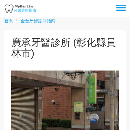
移
Toggl
至
menu
主
首頁
全台牙醫診所指南
內
容
廣承牙醫診所 (彰化縣員
林市)