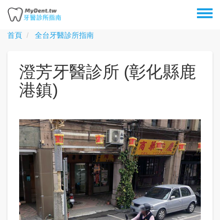
移
Toggl
至
menu
主
首頁
全台牙醫診所指南
內
容
澄芳牙醫診所 (彰化縣鹿
港鎮)