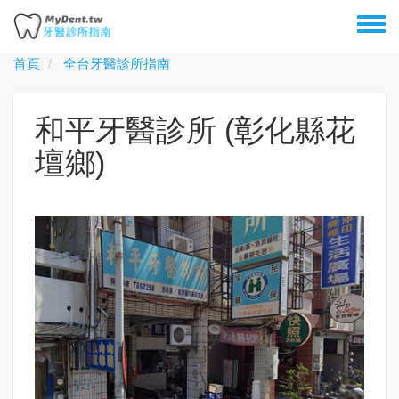
移
Toggl
至
menu
主
首頁
全台牙醫診所指南
內
容
和平牙醫診所 (彰化縣花
壇鄉)