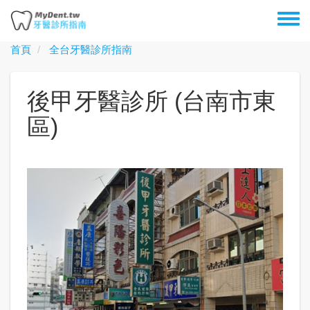
移
Toggl
至
menu
主
首頁
全台牙醫診所指南
內
容
後甲牙醫診所 (台南市東
區)