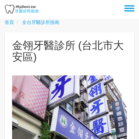
移
Toggl
至
menu
主
首頁
全台牙醫診所指南
內
容
金翎牙醫診所 (台北市大
安區)