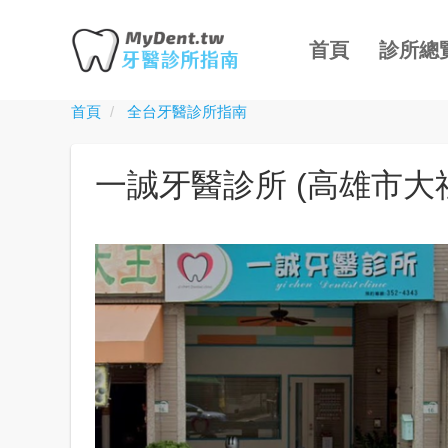
主
移
導
至
首頁
診所總
覽
主
內
首頁
全台牙醫診所指南
Toggle
容
menu
一誠牙醫診所 (高雄市大