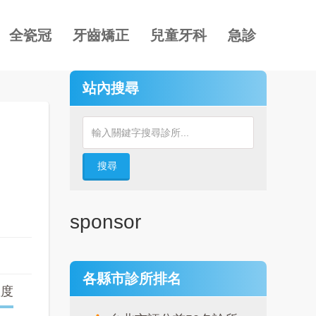
全瓷冠
牙齒矯正
兒童牙科
急診
站內搜尋
搜尋
sponsor
各縣市診所排名
確度