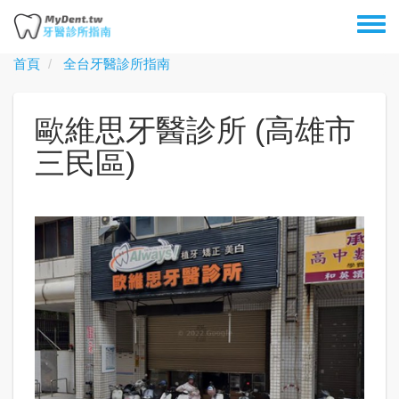
移
Toggl
至
menu
主
首頁
全台牙醫診所指南
內
容
歐維思牙醫診所 (高雄市
三民區)