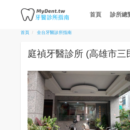
主
移
導
至
首頁
診所總
覽
主
內
首頁
全台牙醫診所指南
Toggle
容
menu
庭禎牙醫診所 (高雄市三