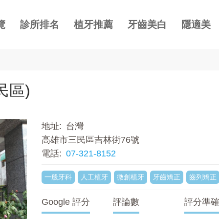
覽
診所排名
植牙推薦
牙齒美白
隱適美
民區)
地址
台灣
高雄市三民區吉林街76號
電話
07-321-8152
一般牙科
人工植牙
微創植牙
牙齒矯正
齒列矯正
Google 評分
評論數
評分準