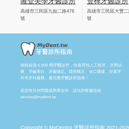
蓶登美學牙醫診所
豐樺牙醫診所
高雄市三民區九如二路476
高雄市三民區大豐二路
號
號
收錄超過 6,900 間牙醫診所，快速尋找人工植牙、牙周治
療、牙齒美白、牙齒矯正、隱形矯正、全口重建、兒童牙
科等牙科服務，最完整牙醫診所指南！
若您有任何問題或商業合作，請洽詢客服信箱
service@mydent.tw
Copyright © MyDentist 牙醫診所指南 2021-202