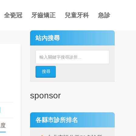
全瓷冠
牙齒矯正
兒童牙科
急診
站內搜尋
搜尋
sponsor
各縣市診所排名
確度