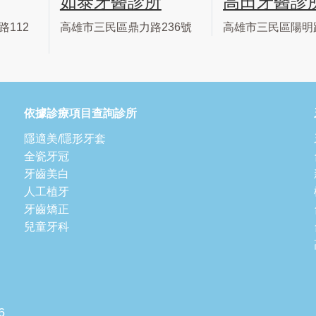
如泰牙醫診所
高田牙醫診
112
高雄市三民區鼎力路236號
高雄市三民區陽明路
依據診療項目查詢診所
隱適美/隱形牙套
全瓷牙冠
牙齒美白
人工植牙
牙齒矯正
兒童牙科
6