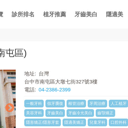
覽
診所排名
植牙推薦
牙齒美白
隱適美
南屯區)
地址
台灣
台中市南屯區大墩七街327號3樓
電話
04-2386-2399
一般牙科
假牙贗復
根管治療
牙周治療
人工植牙
美容牙科
牙齒美白
牙齒冷光美白
齒顎矯正
隱形矯正/隱形牙套
隱適美矯正
兒童牙科
口腔外科