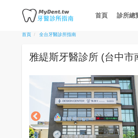
主
移
導
至
首頁
診所總
覽
主
內
首頁
全台牙醫診所指南
Toggle
容
menu
雅緹斯牙醫診所 (台中市