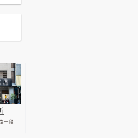
所
路一段