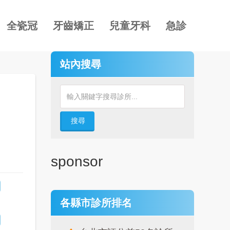
全瓷冠
牙齒矯正
兒童牙科
急診
站內搜尋
搜尋
sponsor
各縣市診所排名