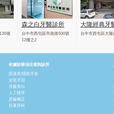
森之白牙醫診所
大隆經典牙
30號
台中市西屯區市政路500號
台中市西屯區大隆
12樓之2
依據診療項目查詢診所
隱適美/隱形牙套
全瓷牙冠
牙齒美白
人工植牙
牙齒矯正
兒童牙科