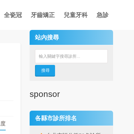
全瓷冠
牙齒矯正
兒童牙科
急診
站內搜尋
搜尋
sponsor
各縣市診所排名
確度