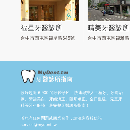
福星牙醫診所
晴美牙醫診所
台中市西屯區福星路645號
台中市西屯區福雅路1
收錄超過 6,900 間牙醫診所，快速尋找人工植牙、牙周治
療、牙齒美白、牙齒矯正、隱形矯正、全口重建、兒童牙
科等牙科服務，最完整牙醫診所指南！
若您有任何問題或商業合作，請洽詢客服信箱
service@mydent.tw