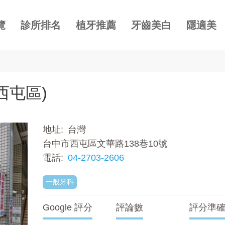
覽
診所排名
植牙推薦
牙齒美白
隱適美
西屯區)
地址
台灣
台中市西屯區文華路138巷10號
電話
04-2703-2606
一般牙科
Google 評分
評論數
評分準