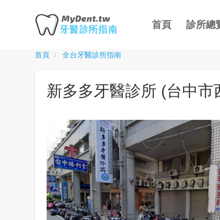
主
移
導
至
首頁
診所總
覽
主
內
首頁
全台牙醫診所指南
Toggle
容
menu
新多多牙醫診所 (台中市