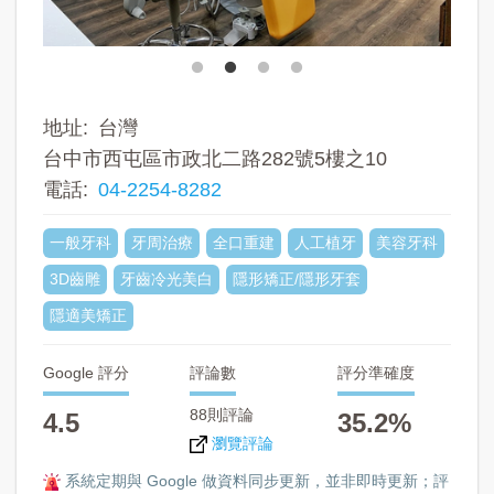
地址
台灣
台中市西屯區市政北二路282號5樓之10
電話
04-2254-8282
一般牙科
牙周治療
全口重建
人工植牙
美容牙科
3D齒雕
牙齒冷光美白
隱形矯正/隱形牙套
隱適美矯正
Google 評分
評論數
評分準確度
88則評論
4.5
35.2%
瀏覽評論
系統定期與 Google 做資料同步更新，並非即時更新；評