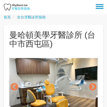
移
Toggl
至
menu
主
首頁
全台牙醫診所指南
內
容
曼哈頓美學牙醫診所 (台
中市西屯區)