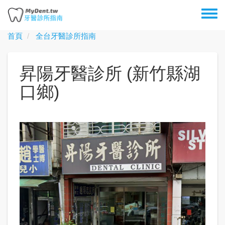
移
Toggl
至
menu
主
首頁
全台牙醫診所指南
內
容
昇陽牙醫診所 (新竹縣湖
口鄉)