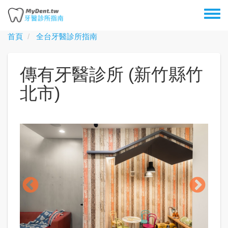
移
Toggl
至
menu
主
首頁
全台牙醫診所指南
內
容
傳有牙醫診所 (新竹縣竹
北市)