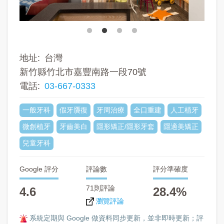
地址
台灣
新竹縣竹北市嘉豐南路一段70號
電話
03-667-0333
一般牙科
假牙贗復
牙周治療
全口重建
人工植牙
微創植牙
牙齒美白
隱形矯正/隱形牙套
隱適美矯正
兒童牙科
Google 評分
評論數
評分準確度
71則評論
4.6
28.4%
瀏覽評論
系統定期與 Google 做資料同步更新，並非即時更新；評