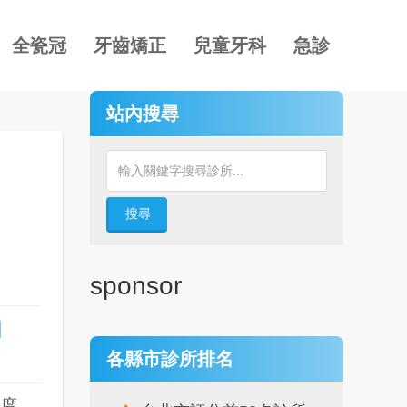
全瓷冠
牙齒矯正
兒童牙科
急診
站內搜尋
搜尋
sponsor
各縣市診所排名
確度