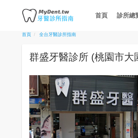
主
移
導
至
首頁
診所總
覽
主
內
首頁
全台牙醫診所指南
Toggle
容
menu
群盛牙醫診所 (桃園市大