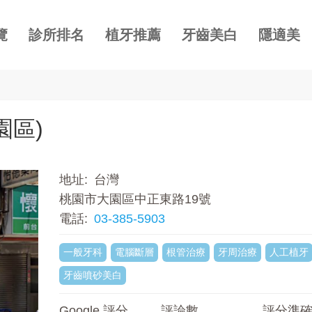
覽
診所排名
植牙推薦
牙齒美白
隱適美
園區)
地址
台灣
桃園市大園區中正東路19號
電話
03-385-5903
一般牙科
電腦斷層
根管治療
牙周治療
人工植牙
牙齒噴砂美白
Google 評分
評論數
評分準