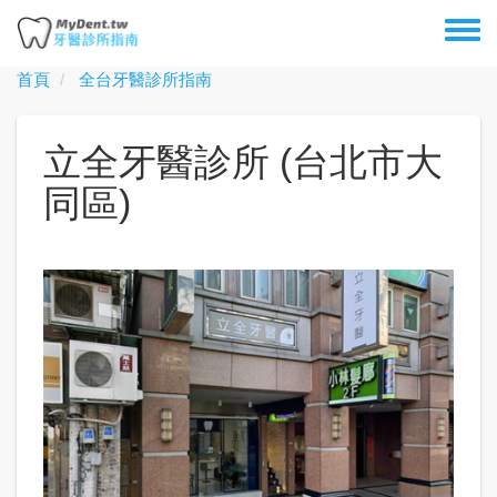
移
Toggl
至
menu
主
首頁
全台牙醫診所指南
內
容
立全牙醫診所 (台北市大
同區)