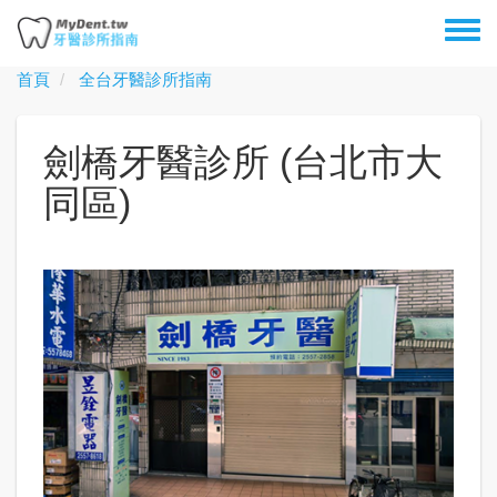
移
Toggl
至
menu
主
首頁
全台牙醫診所指南
內
容
劍橋牙醫診所 (台北市大
同區)