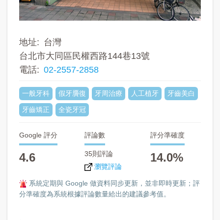
地址
台灣
台北市大同區民權西路144巷13號
電話
02-2557-2858
一般牙科
假牙贗復
牙周治療
人工植牙
牙齒美白
牙齒矯正
全瓷牙冠
Google 評分
評論數
評分準確度
35則評論
4.6
14.0%
瀏覽評論
系統定期與 Google 做資料同步更新，並非即時更新；評
分準確度為系統根據評論數量給出的建議參考值。