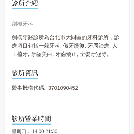
診所介紹
劍橋牙科
劍橋牙醫診所為台北市大同區的牙科診所，診
療項目包括
一般牙科
,
假牙贗復
,
牙周治療
,
人
工植牙
,
牙齒美白
,
牙齒矯正
,
全瓷牙冠
等。
診所資訊
醫事機構代碼
3701090452
診所營業時間
星期四： 14:00-21:30