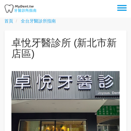
移
Toggl
至
menu
主
首頁
全台牙醫診所指南
內
容
卓悅牙醫診所 (新北市新
店區)