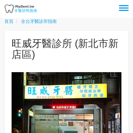
移
Toggl
至
menu
主
首頁
全台牙醫診所指南
內
容
旺威牙醫診所 (新北市新
店區)