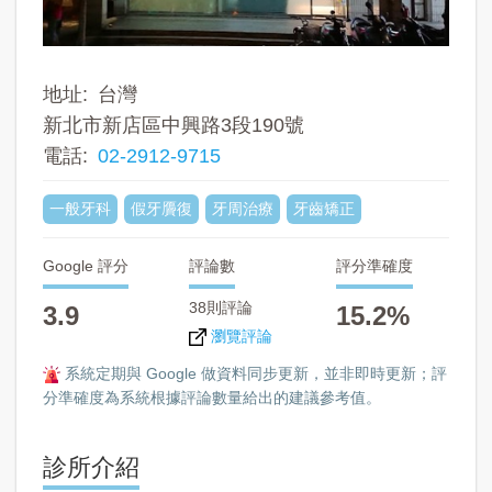
地址
台灣
新北市新店區中興路3段190號
電話
02-2912-9715
一般牙科
假牙贗復
牙周治療
牙齒矯正
Google 評分
評論數
評分準確度
38則評論
3.9
15.2%
瀏覽評論
系統定期與 Google 做資料同步更新，並非即時更新；評
分準確度為系統根據評論數量給出的建議參考值。
診所介紹