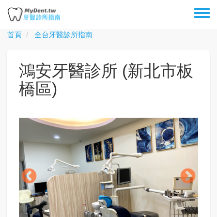
移
Toggl
至
menu
主
首頁
全台牙醫診所指南
內
容
鴻安牙醫診所 (新北市板
橋區)