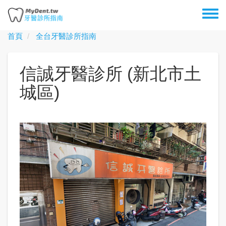
移
Toggl
至
menu
主
首頁
全台牙醫診所指南
內
容
信誠牙醫診所 (新北市土
城區)