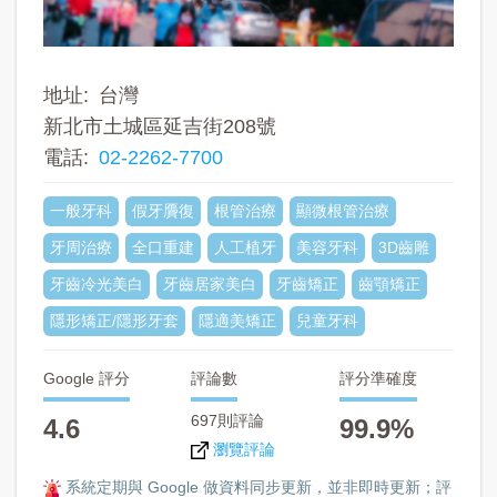
地址
台灣
新北市土城區延吉街208號
電話
02-2262-7700
一般牙科
假牙贗復
根管治療
顯微根管治療
牙周治療
全口重建
人工植牙
美容牙科
3D齒雕
牙齒冷光美白
牙齒居家美白
牙齒矯正
齒顎矯正
隱形矯正/隱形牙套
隱適美矯正
兒童牙科
Google 評分
評論數
評分準確度
697則評論
4.6
99.9%
瀏覽評論
系統定期與 Google 做資料同步更新，並非即時更新；評