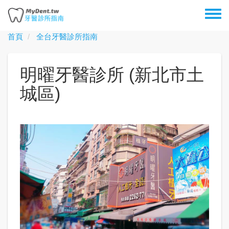
移
Toggl
至
menu
主
首頁
全台牙醫診所指南
內
容
明曜牙醫診所 (新北市土
城區)