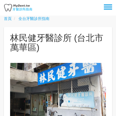
移
Toggl
至
menu
主
首頁
全台牙醫診所指南
內
容
林民健牙醫診所 (台北市
萬華區)