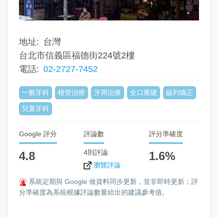
地址
台灣
台北市信義區福德街224號2樓
電話
02-2727-7452
一般牙科
根管治療
牙周治療
全口重建
齒列矯正
兒童牙科
Google 評分
評論數
評分準確度
4則評論
4.8
1.6%
瀏覽評論
系統定期與 Google 做資料同步更新，並非即時更新；評
分準確度為系統根據評論數量給出的建議參考值。