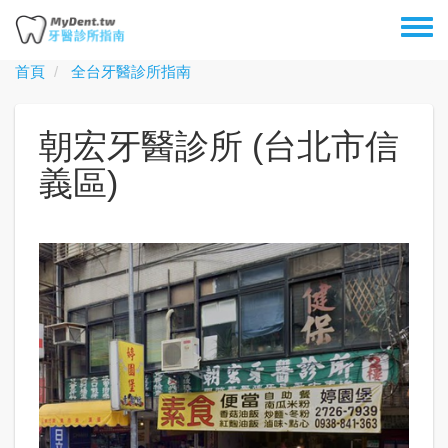
移
Toggl
至
menu
主
首頁
全台牙醫診所指南
內
容
朝宏牙醫診所 (台北市信
義區)