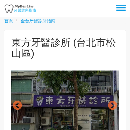
移
Toggl
至
menu
主
首頁
全台牙醫診所指南
內
容
東方牙醫診所 (台北市松
山區)