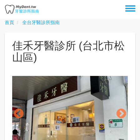
移
Toggl
至
menu
主
首頁
全台牙醫診所指南
內
容
佳禾牙醫診所 (台北市松
山區)