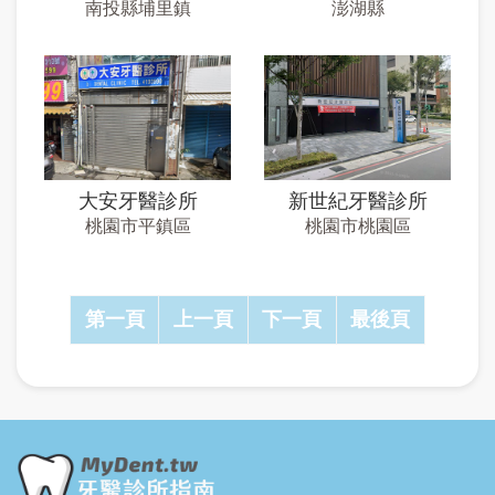
南投縣埔里鎮
澎湖縣
大安牙醫診所
新世紀牙醫診所
桃園市平鎮區
桃園市桃園區
Pagination
First
第一頁
Previous
上一頁
下
下一頁
Last
最後頁
page
page
一
page
頁